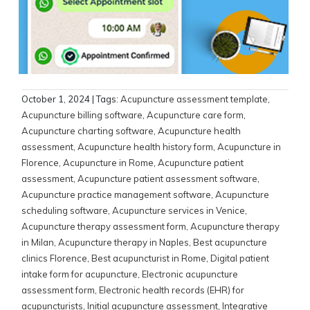
October 1, 2024
| Tags:
Acupuncture assessment template
,
Acupuncture billing software
,
Acupuncture care form
,
Acupuncture charting software
,
Acupuncture health
assessment
,
Acupuncture health history form
,
Acupuncture in
Florence
,
Acupuncture in Rome
,
Acupuncture patient
assessment
,
Acupuncture patient assessment software
,
Acupuncture practice management software
,
Acupuncture
scheduling software
,
Acupuncture services in Venice
,
Acupuncture therapy assessment form
,
Acupuncture therapy
in Milan
,
Acupuncture therapy in Naples
,
Best acupuncture
clinics Florence
,
Best acupuncturist in Rome
,
Digital patient
intake form for acupuncture
,
Electronic acupuncture
assessment form
,
Electronic health records (EHR) for
acupuncturists
,
Initial acupuncture assessment
,
Integrative