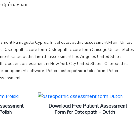
λεσμάτων και
sessment Famagusta Cyprus
,
Initial osteopathic assessment Miami United
te
,
Osteopathic care form
,
Osteopathic care form Chicago United States
,
sment
,
Osteopathic health assessment Los Angeles United States
,
hic patient assessment in New York City United States
,
Osteopathic
ce management software
,
Patient osteopathic intake form
,
Patient
 assessment
Assessment
Download Free Patient Assessment
Polish
Form for Osteopath – Dutch