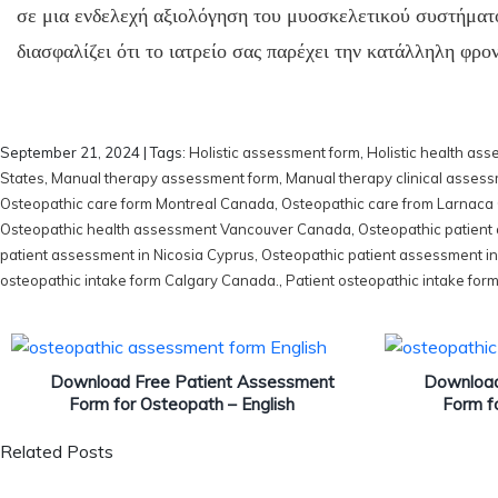
σε μια ενδελεχή αξιολόγηση του μυοσκελετικού συστήματ
διασφαλίζει ότι το ιατρείο σας παρέχει την κατάλληλη φρον
September 21, 2024
| Tags:
Holistic assessment form
,
Holistic health as
States
,
Manual therapy assessment form
,
Manual therapy clinical asses
Osteopathic care form Montreal Canada
,
Osteopathic care from Larnaca
Osteopathic health assessment Vancouver Canada
,
Osteopathic patien
patient assessment in Nicosia Cyprus
,
Osteopathic patient assessment i
osteopathic intake form Calgary Canada.
,
Patient osteopathic intake for
Download Free Patient Assessment
Download
Form for Osteopath – English
Form f
Related Posts