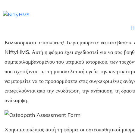
Download Free Patient Assessment Form
Home
>>
Free Downloads
>>
Osteopath
>> Download Free Patien
H
Καλωσορίσατε επισκέπτες! Τώρα μπορείτε να κατεβάσετε 
NiftyHMS. Αυτή η φόρμα έχει σχεδιαστεί για να σας βοηθ
συμπεριλαμβανομένου του ιατρικού ιστορικού, των τρεχό
που σχετίζονται με τη μυοσκελετική υγεία, την κινητικότη
να μπορείτε να το προσαρμόσετε στις συγκεκριμένες ανάγκ
επωφελούνται από την ενυδάτωση, την ανάπαυση, τη δραστ
ανάκαμψη.
Χρησιμοποιώντας αυτή τη φόρμα, οι οστεοπαθητικοί μπορο