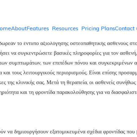
 for Osteopath – Greek
t Assessment Form for Osteopath – Greek
ome
About
Features
Resources
Pricing Plans
Contact 
δωρεάν το έντυπο αξιολόγησης οστεοπαθητικής ασθενούς στ
ήσει να συγκεντρώσετε βασικές πληροφορίες για τον ασθενή,
ντων συμπτωμάτων, των επιπέδων πόνου και συγκεκριμένων 
τα και τους λειτουργικούς περιορισμούς. Είναι επίσης προσα
ες της κλινικής σας. Μετά τη θεραπεία, οι ασθενείς συνήθως
ηριότητα και τη φροντίδα παρακολούθησης για να διασφαλιστ
ύν να δημιουργήσουν εξατομικευμένα σχέδια φροντίδας που 