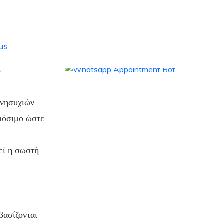
us
ο
ανησυχιών
ρμόσιμο ώστε
εί η σωστή
βασίζονται