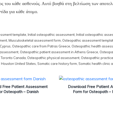
ος του κάθε ασθενούς. Αυτό βοηθά στη βελτίωση των αποτε
τίδα για κάθε άτομο.
sessment template
,
Initial osteopathic assessment
,
Initial osteopathic as
sment
,
Musculoskeletal assessment form
,
Osteopathic assessment templa
 Cyprus
,
Osteopathic care from Patras Greece
,
Osteopathic health asses
t assessment
,
Osteopathic patient assessment in Athens Greece
,
Osteopat
n Toronto Canada
,
Osteopathic physical assessment
,
Osteopathic practi
m Houston United States
,
Somatic care history form
,
Somatic health clinic
 Free Patient Assessment
Download Free Patient 
or Osteopath – Danish
Form for Osteopath – 