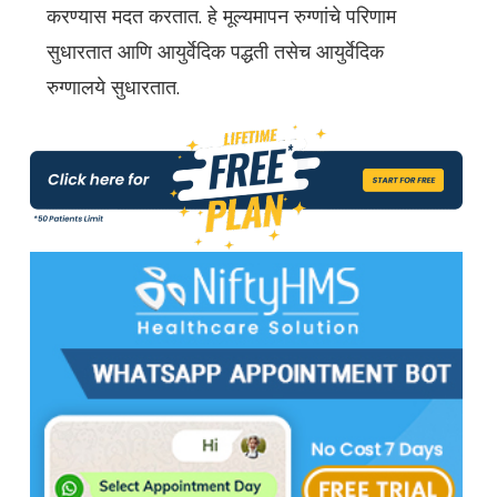
करण्यास मदत करतात. हे मूल्यमापन रुग्णांचे परिणाम
सुधारतात आणि आयुर्वेदिक पद्धती तसेच आयुर्वेदिक
रुग्णालये सुधारतात.