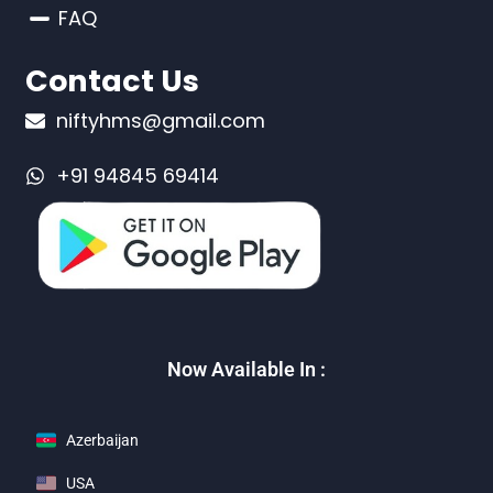
FAQ
Contact Us
niftyhms@gmail.com
+91 94845 69414
Now Available In :
Azerbaijan
USA