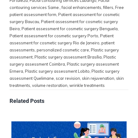
Fortaleza
,
Facial contouring services Lubango
,
Facial
contouring services Same.
,
facial enhancements
,
fillers
,
Free
patient assessment form
,
Patient assessment for cosmetic
surgery Baucau
,
Patient assessment for cosmetic surgery
Beira
,
Patient assessment for cosmetic surgery Benguela
,
Patient assessment for cosmetic surgery Porto
,
Patient
assessment for cosmetic surgery Rio de Janeiro
,
patient
assessments
,
personalized cosmetic care
,
Plastic surgery
assessment
,
Plastic surgery assessment Brasília
,
Plastic
surgery assessment Coimbra
,
Plastic surgery assessment
Ermera
,
Plastic surgery assessment Lobito
,
Plastic surgery
assessment Quelimane
,
scar revision
,
skin rejuvenation
,
skin
treatments
,
volume restoration
,
wrinkle treatments
Related Posts