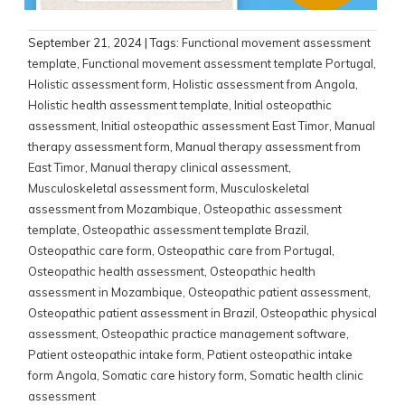
September 21, 2024
| Tags:
Functional movement assessment
template
,
Functional movement assessment template Portugal
,
Holistic assessment form
,
Holistic assessment from Angola
,
Holistic health assessment template
,
Initial osteopathic
assessment
,
Initial osteopathic assessment East Timor
,
Manual
therapy assessment form
,
Manual therapy assessment from
East Timor
,
Manual therapy clinical assessment
,
Musculoskeletal assessment form
,
Musculoskeletal
assessment from Mozambique
,
Osteopathic assessment
template
,
Osteopathic assessment template Brazil
,
Osteopathic care form
,
Osteopathic care from Portugal
,
Osteopathic health assessment
,
Osteopathic health
assessment in Mozambique
,
Osteopathic patient assessment
,
Osteopathic patient assessment in Brazil
,
Osteopathic physical
assessment
,
Osteopathic practice management software
,
Patient osteopathic intake form
,
Patient osteopathic intake
form Angola
,
Somatic care history form
,
Somatic health clinic
assessment