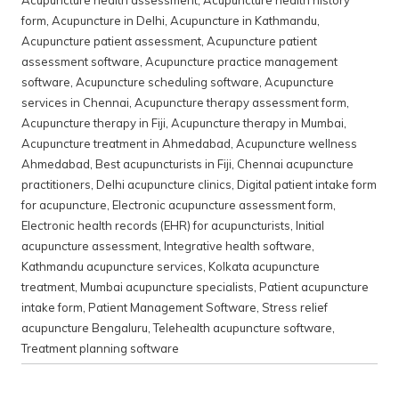
Acupuncture health assessment
,
Acupuncture health history
form
,
Acupuncture in Delhi
,
Acupuncture in Kathmandu
,
Acupuncture patient assessment
,
Acupuncture patient
assessment software
,
Acupuncture practice management
software
,
Acupuncture scheduling software
,
Acupuncture
services in Chennai
,
Acupuncture therapy assessment form
,
Acupuncture therapy in Fiji
,
Acupuncture therapy in Mumbai
,
Acupuncture treatment in Ahmedabad
,
Acupuncture wellness
Ahmedabad
,
Best acupuncturists in Fiji
,
Chennai acupuncture
practitioners
,
Delhi acupuncture clinics
,
Digital patient intake form
for acupuncture
,
Electronic acupuncture assessment form
,
Electronic health records (EHR) for acupuncturists
,
Initial
acupuncture assessment
,
Integrative health software
,
Kathmandu acupuncture services
,
Kolkata acupuncture
treatment
,
Mumbai acupuncture specialists
,
Patient acupuncture
intake form
,
Patient Management Software
,
Stress relief
acupuncture Bengaluru
,
Telehealth acupuncture software
,
Treatment planning software