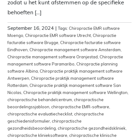
zodat u het kunt afstemmen op de specifieke
behoeften […]
September 16, 2024
|
Tags:
Chiropractie EMR software
Moengo
,
Chiropractie EMR software Utrecht
,
Chiropractie
facturatie software Brugge
,
Chiropractie facturatie software
Eindhoven
,
Chiropractie management software Amsterdam
,
Chiropractie management software Oranjestad
,
Chiropractie
management software Paramaribo
,
Chiropractie planning
software Albina
,
Chiropractie praktijk management software
Antwerpen
,
Chiropractie praktijk management software
Rotterdam
,
Chiropractie praktijk management software San
Nicolas
,
Chiropractie praktijk management software Wellington
,
chiropractische behandelcentrum
,
chiropractische
beoordelingssjabloon
,
chiropractische EMR-software
,
chiropractische evaluatiechecklist
,
chiropractische
geschiedenisformulier
,
chiropractische
gezondheidsbeoordeling
,
chiropractische gezondheidskliniek
,
chiropractische klinieksoftware
,
chiropractische klinische