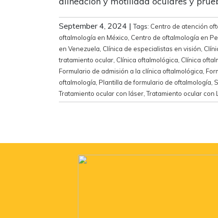
alineación y motilidad oculares y prue
September 4, 2024
|
Tags:
Centro de atención of
oftalmología en México
,
Centro de oftalmología en Pe
en Venezuela
,
Clínica de especialistas en visión
,
Clín
tratamiento ocular
,
Clínica oftalmológica
,
Clínica ofta
Formulario de admisión a la clínica oftalmológica
,
Form
oftalmología
,
Plantilla de formulario de oftalmología
,
S
Tratamiento ocular con láser
,
Tratamiento ocular con