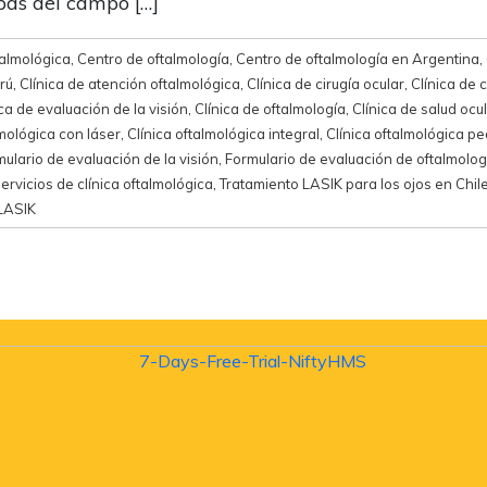
bas del campo […]
talmológica
,
Centro de oftalmología
,
Centro de oftalmología en Argentina
,
rú
,
Clínica de atención oftalmológica
,
Clínica de cirugía ocular
,
Clínica de 
ica de evaluación de la visión
,
Clínica de oftalmología
,
Clínica de salud ocu
lmológica con láser
,
Clínica oftalmológica integral
,
Clínica oftalmológica pe
ulario de evaluación de la visión
,
Formulario de evaluación de oftalmolog
ervicios de clínica oftalmológica
,
Tratamiento LASIK para los ojos en Chil
 LASIK