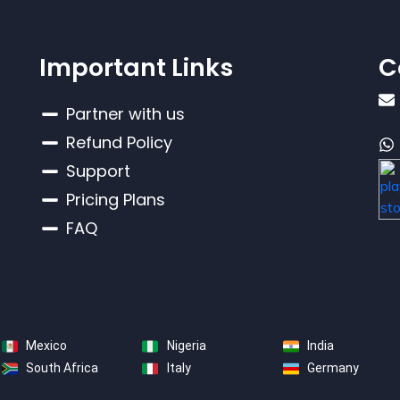
Important Links
C
Partner with us
Refund Policy
Support
Pricing Plans
FAQ
Mexico
Nigeria
India
South Africa
Italy
Germany