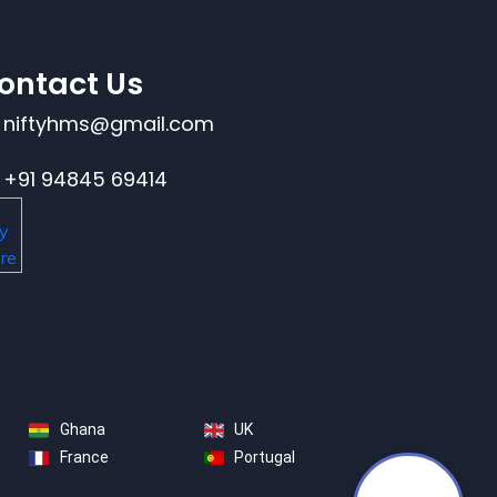
ontact Us
niftyhms@gmail.com
+91 94845 69414
Ghana
UK
France
Portugal