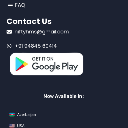
FAQ
Contact Us
niftyhms@gmail.com
+91 94845 69414
Now Available In :
Azerbaijan
USA