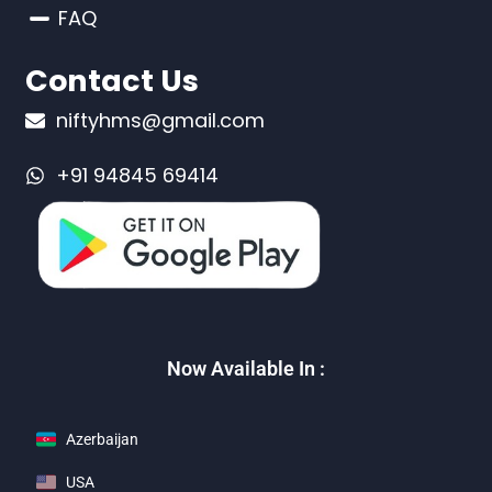
FAQ
Contact Us
niftyhms@gmail.com
+91 94845 69414
Now Available In :
Azerbaijan
USA