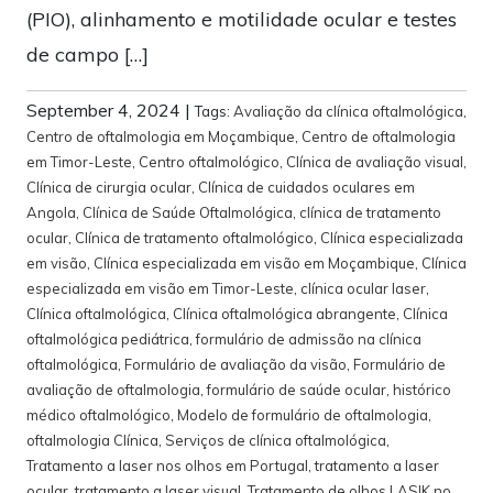
(PIO), alinhamento e motilidade ocular e testes
de campo […]
September 4, 2024
|
Tags:
Avaliação da clínica oftalmológica
,
Centro de oftalmologia em Moçambique
,
Centro de oftalmologia
em Timor-Leste
,
Centro oftalmológico
,
Clínica de avaliação visual
,
Clínica de cirurgia ocular
,
Clínica de cuidados oculares em
Angola
,
Clínica de Saúde Oftalmológica
,
clínica de tratamento
ocular
,
Clínica de tratamento oftalmológico
,
Clínica especializada
em visão
,
Clínica especializada em visão em Moçambique
,
Clínica
especializada em visão em Timor-Leste
,
clínica ocular laser
,
Clínica oftalmológica
,
Clínica oftalmológica abrangente
,
Clínica
oftalmológica pediátrica
,
formulário de admissão na clínica
oftalmológica
,
Formulário de avaliação da visão
,
Formulário de
avaliação de oftalmologia
,
formulário de saúde ocular
,
histórico
médico oftalmológico
,
Modelo de formulário de oftalmologia
,
oftalmologia Clínica
,
Serviços de clínica oftalmológica
,
Tratamento a laser nos olhos em Portugal
,
tratamento a laser
ocular
,
tratamento a laser visual
,
Tratamento de olhos LASIK no