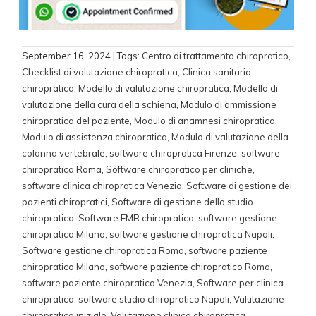
September 16, 2024
| Tags:
Centro di trattamento chiropratico
,
Checklist di valutazione chiropratica
,
Clinica sanitaria
chiropratica
,
Modello di valutazione chiropratica
,
Modello di
valutazione della cura della schiena
,
Modulo di ammissione
chiropratica del paziente
,
Modulo di anamnesi chiropratica
,
Modulo di assistenza chiropratica
,
Modulo di valutazione della
colonna vertebrale
,
software chiropratica Firenze
,
software
chiropratica Roma
,
Software chiropratico per cliniche
,
software clinica chiropratica Venezia
,
Software di gestione dei
pazienti chiropratici
,
Software di gestione dello studio
chiropratico
,
Software EMR chiropratico
,
software gestione
chiropratica Milano
,
software gestione chiropratica Napoli
,
Software gestione chiropratica Roma
,
software paziente
chiropratico Milano
,
software paziente chiropratico Roma
,
software paziente chiropratico Venezia
,
Software per clinica
chiropratica
,
software studio chiropratico Napoli
,
Valutazione
chiropratica iniziale
,
Valutazione clinica chiropratica
,