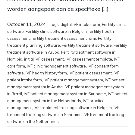
worden aangepast aan de specifieke […]
October 11, 2024
|
Tags:
digital IVF intake form
,
Fertility clinic
software
,
Fertility clinic software in Belgium
,
fertility health
assessment
,
fertility treatment assessment form
,
Fertility
treatment planning software
,
Fertility treatment software
,
Fertility
treatment software in Aruba
,
Fertility treatment software in
Namibia
,
initial IVF assessment
,
IVF assessment template
,
IVF
care form
,
IVF clinic management software
,
IVF consent form
software
,
IVF health history form
,
IVF patient assessment
,
IVF
patient intake form
,
IVF patient management system
,
IVF patient
management system in Aruba
,
IVF patient management system
in Brazil
,
IVF patient management system in Suriname
,
IVF patient
management system in the Netherlands
,
IVF practice
management
,
IVF treatment tracking software in Belgium
,
IVF
treatment tracking software in Suriname
,
IVF treatment tracking
software in the Netherlands