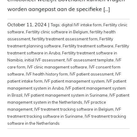
worden aangepast aan de specifieke […]
October 11, 2024
|
Tags:
digital IVF intake form
,
Fertility clinic
software
,
Fertility clinic software in Belgium
,
fertility health
assessment
,
fertility treatment assessment form
,
Fertility
treatment planning software
,
Fertility treatment software
,
Fertility
treatment software in Aruba
,
Fertility treatment software in
Namibia
,
initial IVF assessment
,
IVF assessment template
,
IVF
care form
,
IVF clinic management software
,
IVF consent form
software
,
IVF health history form
,
IVF patient assessment
,
IVF
patient intake form
,
IVF patient management system
,
IVF patient
management system in Aruba
,
IVF patient management system
in Brazil
,
IVF patient management system in Suriname
,
IVF patient
management system in the Netherlands
,
IVF practice
management
,
IVF treatment tracking software in Belgium
,
IVF
treatment tracking software in Suriname
,
IVF treatment tracking
software in the Netherlands