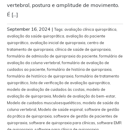
vertebral, postura e amplitude de movimento.
É […]
September 16, 2024
|
Tags:
avaliação clínica quiroprática
,
avaliação da saúde quiroprática
,
avaliação do paciente
quiroprático
,
avaliação inicial de quiropraxia
,
centro de
tratamento de quiropraxia
,
clínica de saúde de quiropraxia
,
formulário de admissão de quiropraxia do paciente
,
formulário de
avaliação da coluna vertebral
,
formulário de avaliação de
cuidados ao paciente
,
formulário de história de quiropraxia
,
formulário de histórico de quiropraxia
,
formulário de tratamento
quiroprático
,
lista de verificação de avaliação quiroprática
,
modelo de avaliação de cuidados às costas
,
modelo de
avaliação de quiropraxia
,
Modelo de avaliação do bem-estar
,
Modelo de cuidados musculoesqueléticos
,
modelo de saúde da
coluna vertebral
,
Modelo de saúde espinal
,
software de gestão
da prática de quiropraxia
,
software de gestão de pacientes de
quiropraxia
,
software de quiropraxia para clínicas
,
software EMR
de quiropraxia
,
software para clínica de quiropraxia