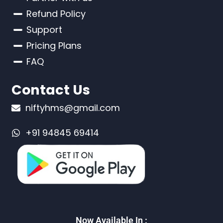
Refund Policy
Support
Pricing Plans
FAQ
Contact Us
niftyhms@gmail.com
+91 94845 69414
Now Available In :