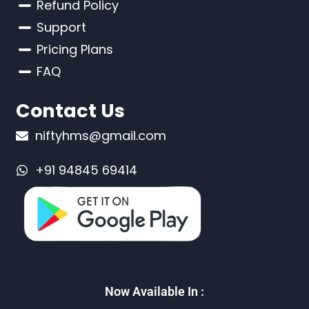
Refund Policy
Support
Pricing Plans
FAQ
Contact Us
niftyhms@gmail.com
+91 94845 69414
Now Available In :