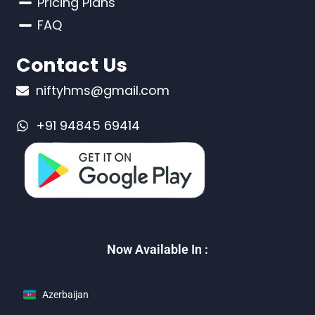
Pricing Plans
FAQ
Contact Us
niftyhms@gmail.com
+91 94845 69414
Now Available In :
Azerbaijan