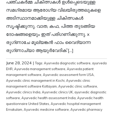
പഞ്ചകർമ്മ ചികിത്സകൾ ഉൾപ്പെടെയുള്ള
സമഗ്രമായ ആരോഗ്യ വിലയിരുത്തലുകളെ
അടിസ്ഥാനമാക്കിയുള്ള ചികിത്സകൾ
സൃഷ്ടിക്കുന്നു. വാത, കഫ, പിത്ത തുടങ്ങിയ
ദോഷങ്ങളെയും ഇത് പരിഗണിക്കുന്നു. x
രുഗ്ണാചേ മൂല്യങ്കൻ ഫാം വൈദ്യാന്ന
രുഗ്ണാച്യാ ആയുർവേദിക് […]
June 28, 2024
|
Tags:
Ayurveda diagnostic software
,
ayurveda
EHR
,
Ayurveda management software
,
Ayurveda patient
management software
,
Ayurvedic assessment form USA
,
Ayurvedic clinic management in Kochi
,
Ayurvedic clinic
management software Kottayam
,
Ayurvedic clinic software
,
Ayurvedic clinics India
,
Ayurvedic clinics UK
,
ayurvedic diagnostic
software
,
Ayurvedic health assessment India
,
Ayurvedic health
questionnaire United States
,
Ayurvedic hospital management
Ernakulam
,
Ayurvedic medicine software
,
Ayurvedic pharmacy