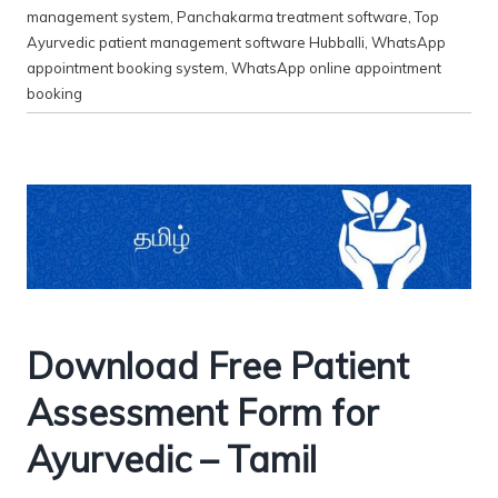
management system
,
Panchakarma treatment software
,
Top
Ayurvedic patient management software Hubballi
,
WhatsApp
appointment booking system
,
WhatsApp online appointment
booking
Download Free Patient
Assessment Form for
Ayurvedic – Tamil