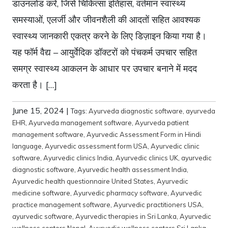
डाउनलोड करें, जिसे चिकित्सा इतिहास, वर्तमान स्वास्थ्य
समस्याओं, एलर्जी और जीवनशैली की आदतों सहित आवश्यक
स्वास्थ्य जानकारी एकत्र करने के लिए डिज़ाइन किया गया है।
यह फॉर्म वैद्य – आयुर्वेदिक डॉक्टरों को पंचकर्म उपचार सहित
समग्र स्वास्थ्य आकलन के आधार पर उपचार बनाने में मदद
करता है। […]
June 15, 2024
|
Tags:
Ayurveda diagnostic software
,
ayurveda
EHR
,
Ayurveda management software
,
Ayurveda patient
management software
,
Ayurvedic Assessment Form in Hindi
language
,
Ayurvedic assessment form USA
,
Ayurvedic clinic
software
,
Ayurvedic clinics India
,
Ayurvedic clinics UK
,
ayurvedic
diagnostic software
,
Ayurvedic health assessment India
,
Ayurvedic health questionnaire United States
,
Ayurvedic
medicine software
,
Ayurvedic pharmacy software
,
Ayurvedic
practice management software
,
Ayurvedic practitioners USA
,
ayurvedic software
,
Ayurvedic therapies in Sri Lanka
,
Ayurvedic