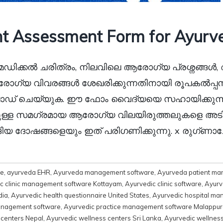
t Assessment Form for Ayurv
ഡിക്കൽ ചരിത്രം, നിലവിലെ ആരോഗ്യ പ്രശ്നങ്ങ
രോഗ്യ വിവരങ്ങൾ ശേഖരിക്കുന്നതിനായി രൂപകൽപ
് ചെയ്യുക. ഈ ഫോം വൈദ്യയെ സഹായിക്കുന്ന
ുള്ള സമഗ്രമായ ആരോഗ്യ വിലയിരുത്തലുകളെ അടിസ
ടങ്ങിയ ദോഷങ്ങളെയും ഇത് പരിഗണിക്കുന്നു. x രുഗ്ണ
re
,
ayurveda EHR
,
Ayurveda management software
,
Ayurveda patient ma
c clinic management software Kottayam
,
Ayurvedic clinic software
,
Ayurve
dia
,
Ayurvedic health questionnaire United States
,
Ayurvedic hospital m
anagement software
,
Ayurvedic practice management software Malappu
 centers Nepal
,
Ayurvedic wellness centers Sri Lanka
,
Ayurvedic wellnes