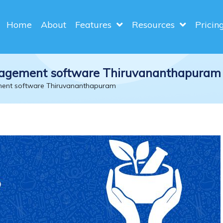
Home
About
Features
Resources
Pricin
nagement software Thiruvananthapuram
ment software Thiruvananthapuram