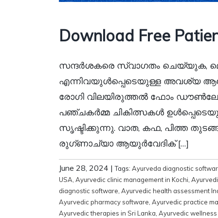
Download Free Patien
സന്ദർശകരെ സ്വാഗതം ചെയ്യുക, മെ
എന്നിവയുൾപ്പെടെയുള്ള അവശ്യ ആ
രോഗി വിലയിരുത്തൽ ഫോം ഡൗൺലോഡ
പഞ്ചകർമ്മ ചികിത്സകൾ ഉൾപ്പെടെയ
സൃഷ്ടിക്കുന്നു. വാത, കഫ, പിത്ത തു
രുഗ്ണാച്യാ ആയുർവേദിക് […]
June 28, 2024
|
Tags:
Ayurveda diagnostic softwa
USA
,
Ayurvedic clinic management in Kochi
,
Ayurvedi
diagnostic software
,
Ayurvedic health assessment In
Ayurvedic pharmacy software
,
Ayurvedic practice m
Ayurvedic therapies in Sri Lanka
,
Ayurvedic wellness