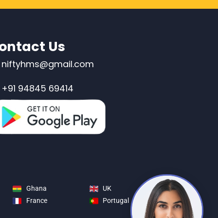
ontact Us
niftyhms@gmail.com
+91 94845 69414
Ghana
UK
France
Portugal