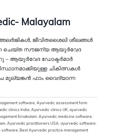
edic- Malayalam
ൾ, അലർജികൾ, ജീവിതശൈലി ശീലങ്ങൾ
്പന ചെയ്ത സൗജന്യ ആയുർവേദ
ു – ആയുർവേദ ഡോക്ടർമാർ
്ഥാനമാക്കിയുള്ള ചികിത്സകൾ
ാചേ മൂല്യങ്കൻ ഫാം വൈദ്യാന്ന
nagement software
,
Ayurvedic assessment form
dic clinics India
,
Ayurvedic clinics UK
,
ayurvedic
anagement Ernakulam
,
Ayurvedic medicine software
,
ram
,
Ayurvedic practitioners USA
,
ayurvedic software
,
s software
,
Best Ayurvedic practice management