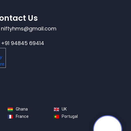
ontact Us
niftyhms@gmail.com
+91 94845 69414
Ghana
UK
France
Portugal