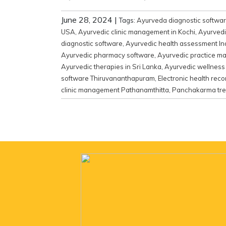
June 28, 2024
|
Tags:
Ayurveda diagnostic softwa
USA
,
Ayurvedic clinic management in Kochi
,
Ayurvedi
diagnostic software
,
Ayurvedic health assessment In
Ayurvedic pharmacy software
,
Ayurvedic practice m
Ayurvedic therapies in Sri Lanka
,
Ayurvedic wellness
software Thiruvananthapuram
,
Electronic health rec
clinic management Pathanamthitta
,
Panchakarma tre