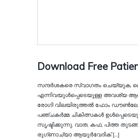
Download Free Patien
സന്ദർശകരെ സ്വാഗതം ചെയ്യുക, മെ
എന്നിവയുൾപ്പെടെയുള്ള അവശ്യ ആ
രോഗി വിലയിരുത്തൽ ഫോം ഡൗൺലോഡ
പഞ്ചകർമ്മ ചികിത്സകൾ ഉൾപ്പെടെയ
സൃഷ്ടിക്കുന്നു. വാത, കഫ, പിത്ത തു
രുഗ്ണാച്യാ ആയുർവേദിക് […]