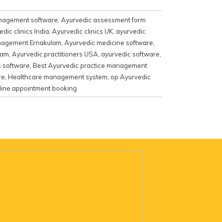
nagement software
,
Ayurvedic assessment form
dic clinics India
,
Ayurvedic clinics UK
,
ayurvedic
anagement Ernakulam
,
Ayurvedic medicine software
,
ram
,
Ayurvedic practitioners USA
,
ayurvedic software
,
s software
,
Best Ayurvedic practice management
re
,
Healthcare management system
,
op Ayurvedic
ine appointment booking