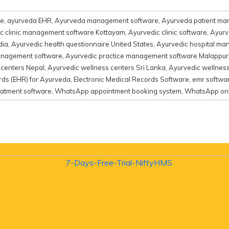
re
,
ayurveda EHR
,
Ayurveda management software
,
Ayurveda patient ma
c clinic management software Kottayam
,
Ayurvedic clinic software
,
Ayurve
dia
,
Ayurvedic health questionnaire United States
,
Ayurvedic hospital m
anagement software
,
Ayurvedic practice management software Malappu
 centers Nepal
,
Ayurvedic wellness centers Sri Lanka
,
Ayurvedic wellnes
ords (EHR) for Ayurveda
,
Electronic Medical Records Software
,
emr softwa
atment software
,
WhatsApp appointment booking system
,
WhatsApp onl