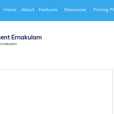
Home
About
Features
Resources
Pricing P
ment Ernakulam
Ernakulam