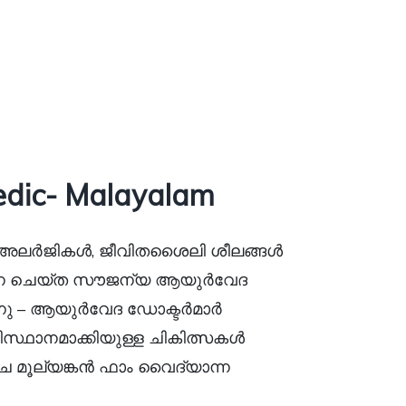
edic- Malayalam
ൾ, അലർജികൾ, ജീവിതശൈലി ശീലങ്ങൾ
്പന ചെയ്ത സൗജന്യ ആയുർവേദ
ു – ആയുർവേദ ഡോക്ടർമാർ
്ഥാനമാക്കിയുള്ള ചികിത്സകൾ
ാചേ മൂല്യങ്കൻ ഫാം വൈദ്യാന്ന