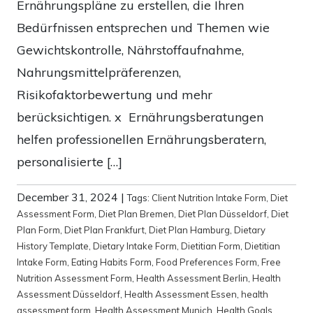
Ernährungspläne zu erstellen, die Ihren
Bedürfnissen entsprechen und Themen wie
Gewichtskontrolle, Nährstoffaufnahme,
Nahrungsmittelpräferenzen,
Risikofaktorbewertung und mehr
berücksichtigen. x Ernährungsberatungen
helfen professionellen Ernährungsberatern,
personalisierte […]
December 31, 2024
|
Tags:
Client Nutrition Intake Form
,
Diet
Assessment Form
,
Diet Plan Bremen
,
Diet Plan Düsseldorf
,
Diet
Plan Form
,
Diet Plan Frankfurt
,
Diet Plan Hamburg
,
Dietary
History Template
,
Dietary Intake Form
,
Dietitian Form
,
Dietitian
Intake Form
,
Eating Habits Form
,
Food Preferences Form
,
Free
Nutrition Assessment Form
,
Health Assessment Berlin
,
Health
Assessment Düsseldorf
,
Health Assessment Essen
,
health
assessment form
,
Health Assessment Munich
,
Health Goals